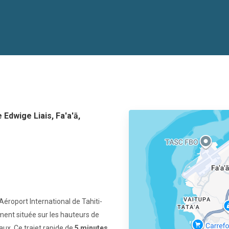
Accueil
Vue d'ensemble
Plan
Galerie
e Edwige Liais, Fa'a'ā,
Tarifs
Disponibilités
Recommandations
Contact
Règlement intérieur
Conditions générales de vente
éroport International de Tahiti-
ment située sur les hauteurs de
ux. Ce trajet rapide de
5 minutes