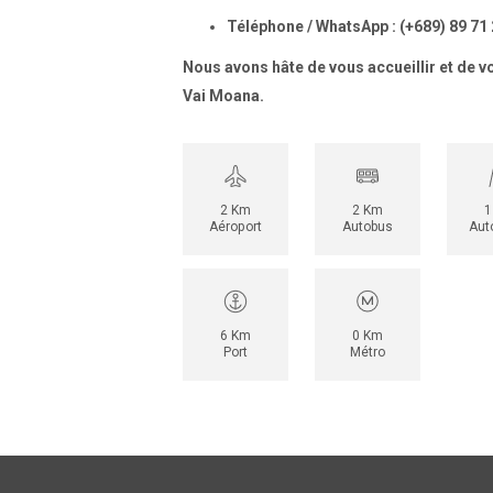
Téléphone / WhatsApp :
(+689) 89 71
Nous avons hâte de vous accueillir et de v
Vai Moana.
2 Km
2 Km
1
Aéroport
Autobus
Aut
6 Km
0 Km
Port
Métro