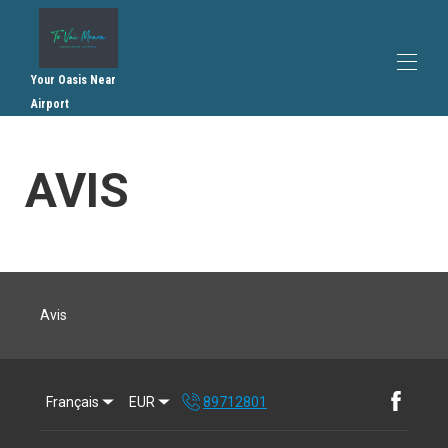
Your Oasis Near
Airport
Accueil
AVIS
Vue d'ensemble
Plan
Galerie
Tarifs
Disponibilités
Recommandations
Contact
Avis
Règlement intérieur
Conditions générales de vente
Français
EUR
89712801