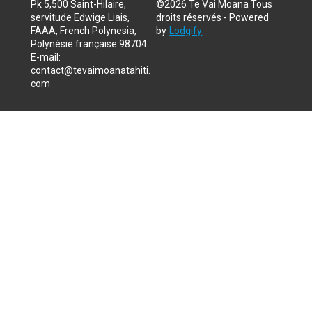
Pk 5,500 Saint-Hilaire,
©
2026
Te Vai Moana
Tous
servitude Edwige Liais,
droits réservés
- Powered
FAAA, French Polynesia,
by
Lodgify
Polynésie française 98704
.
E-mail
:
contact@tevaimoanatahiti.
com