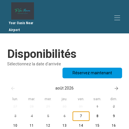
Your Oasis Near
Airport
Accueil
Disponibilités
Vue d'ensemble
Plan
Galerie
Sélectionnez la date d'arrivée
Tarifs
Réservez maintenant
Disponibilités
Recommandations
Contact
août 2026
Règlement intérieur
Conditions générales de vente
lun.
mar.
mer.
jeu.
ven.
sam.
dim.
27
28
29
30
31
1
2
3
4
5
6
7
8
9
10
11
12
13
14
15
16