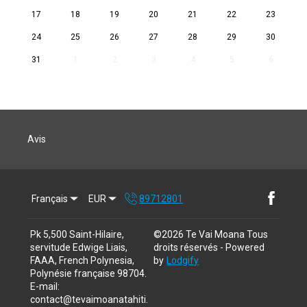
17
18
19
20
21
22
23
24
25
26
27
28
29
30
31
1
2
3
4
5
6
Avis
Français
EUR
89712801
Pk 5,500 Saint-Hilaire,
©
2026
Te Vai Moana
Tous
servitude Edwige Liais,
droits réservés
- Powered
FAAA, French Polynesia,
by
Lodgify
Polynésie française 98704
.
E-mail
:
contact@tevaimoanatahiti.