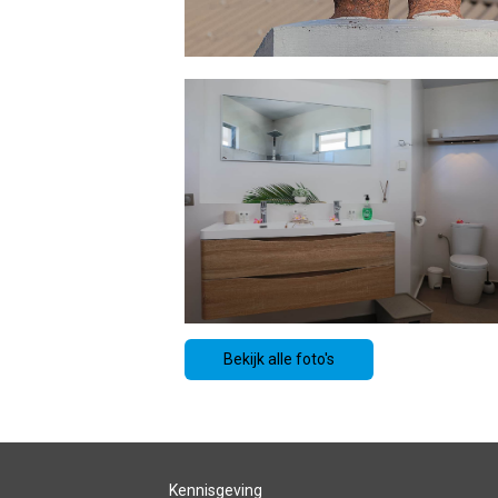
Bekijk alle foto's
Kennisgeving