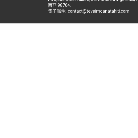
西亞 98704
.
電子郵件
:
contact@tevaimoanatahiti.com