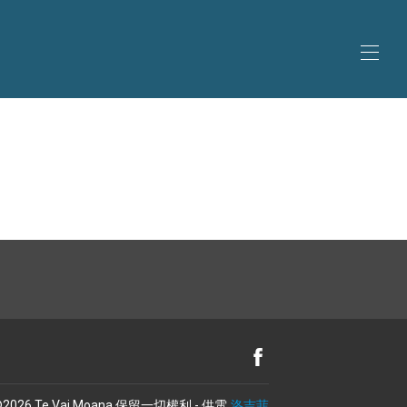
機場
近機場
©
2026
Te Vai Moana
保留一切權利
- 供電
洛吉菲