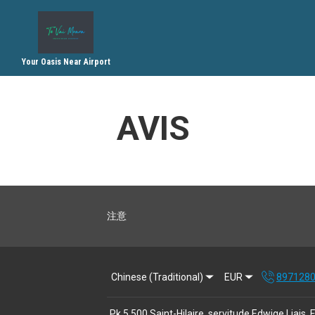
Your Oasis Near Airport
T
AVIS
塔希
注意
Chinese (Traditional)
EUR
897128
Pk 5,500 Saint-Hilaire, servitude Edwige Lia