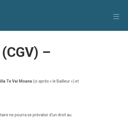
g nær flyplassen
 (CGV) –
lyplassen
illa Te Vai Moana
(ci-après « le Bailleur ») et
aire ne pourra se prévaloir d'un droit au