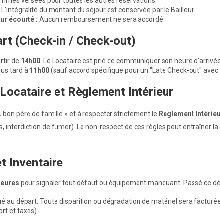
mes versées pour toutes les autres réservations.
L'intégralité du montant du séjour est conservée par le Bailleur.
ur écourté :
Aucun remboursement ne sera accordé.
art (Check-in / Check-out)
rtir de
14
h00
. Le Locataire est prié de communiquer son heure d'arrivé
lus tard à
11h00
(sauf accord spécifique pour un "Late Check-out" avec
 Locataire et Règlement Intérieur
« bon père de famille » et à respecter strictement le
Règlement Intérie
s, interdiction de fumer). Le non-respect de ces règles peut entraîner la
et Inventaire
eures
pour signaler tout défaut ou équipement manquant. Passé ce déla
ué au départ. Toute disparition ou dégradation de matériel sera facturé
rt et taxes).