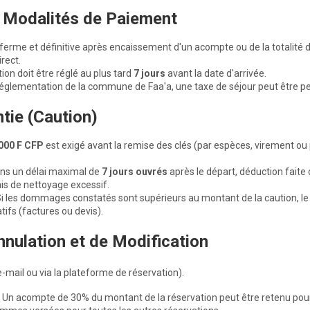
t Modalités de Paiement
ferme et définitive après encaissement d'un acompte ou de la totalité d
rect.
ion doit être réglé au plus tard
7 jours
avant la date d'arrivée.
lementation de la commune de Faa'a, une taxe de séjour peut être per
tie (Caution)
000 F CFP
est exigé avant la remise des clés (par espèces, virement ou
ans un délai maximal de
7 jours ouvrés
après le départ, déduction fait
is de nettoyage excessif.
i les dommages constatés sont supérieurs au montant de la caution, le 
tifs (factures ou devis).
nnulation et de Modification
(e-mail ou via la plateforme de réservation).
Un acompte de 30% du montant de la réservation peut être retenu pour 