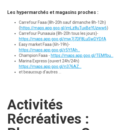
Les hypermarchés et magasins proches :
Carrefour Faaa (8h-20h sauf dimanche 8h-12h)
(
https://maps.app.goo.gl/jmLz8uTuxBeYUzww6
)
Carrefour Punaauia (8h-20h tous les jours)-
https://maps.app.goo.gl/mw7j7DF8LuSwDYDfA
Easy market Faaa (6h-19h)-
https://maps.app.goo.gl/r5YfAh...
Champion Faaa -
https://maps.app.goo.gl/TEMfbu...
Marina Express (ouvert 24h/24h)
https://maps.app.goo.gl/n376AZ...
et beaucoup d'autres ...
Activités
Récréatives :