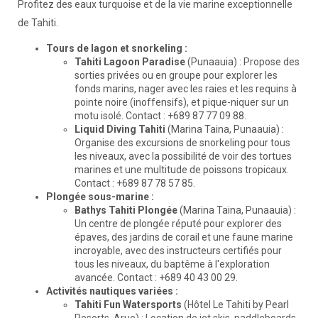
Profitez des eaux turquoise et de la vie marine exceptionnelle
de Tahiti.
Tours de lagon et snorkeling :
Tahiti Lagoon Paradise
(Punaauia) : Propose des
sorties privées ou en groupe pour explorer les
fonds marins, nager avec les raies et les requins à
pointe noire (inoffensifs), et pique-niquer sur un
motu isolé. Contact : +689 87 77 09 88.
Liquid Diving Tahiti
(Marina Taina, Punaauia) :
Organise des excursions de snorkeling pour tous
les niveaux, avec la possibilité de voir des tortues
marines et une multitude de poissons tropicaux.
Contact : +689 87 78 57 85.
Plongée sous-marine :
Bathys Tahiti Plongée
(Marina Taina, Punaauia) :
Un centre de plongée réputé pour explorer des
épaves, des jardins de corail et une faune marine
incroyable, avec des instructeurs certifiés pour
tous les niveaux, du baptême à l'exploration
avancée. Contact : +689 40 43 00 29.
Activités nautiques variées :
Tahiti Fun Watersports
(Hôtel Le Tahiti by Pearl
Resorts, Arue) : Location de jet skis, paddleboards,