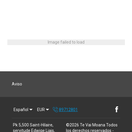
Image failed to load
Aviso
Español
EUR
89712801
Pk 5,500 Saint-Hilaire,
©
2026
Te Vai Moana
Todos
servitude Edwige Liais,
los derechos reservados
-