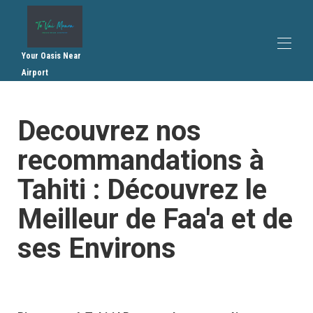
Your Oasis Near
Airport
Inicio
Decouvrez nos
Descripción general
Plan
recommandations à
Galería
Tarifas
Tahiti : Découvrez le
Disponibilidad
Recomendaciones
Meilleur de Faa'a et de
Contacto
Reglamento interno
ses Environs
Condiciones generales de venta