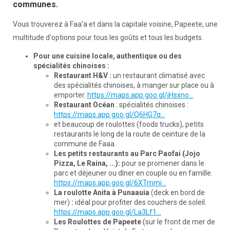
communes.
Vous trouverez à Faa'a et dans la capitale voisine, Papeete, une
multitude d'options pour tous les goûts et tous les budgets.
Pour une cuisine locale, authentique ou des
spécialités chinoises :
Restaurant H&V :
un restaurant climatisé avec
des spécialités chinoises, à manger sur place ou à
emporter.
https://maps.app.goo.gl/jHsxno...
Restaurant Océan
: spécialités chinoises :
https://maps.app.goo.gl/Q6HG7q...
et beaucoup de roulottes (foods trucks), petits
restaurants le long de la route de ceinture de la
commune de Faaa.
Les petits restaurants au Parc Paofai (Jojo
Pizza, Le Raina, ...):
pour se promener dans le
parc et déjeuner ou dîner en couple ou en famille.
https://maps.app.goo.gl/6XTmmi...
La roulotte Anita à Punaauia
(deck en bord de
mer)
:
idéal pour profiter des couchers de soleil.
https://maps.app.goo.gl/La3Lf1...
Les Roulottes de Papeete
(sur le front de mer de