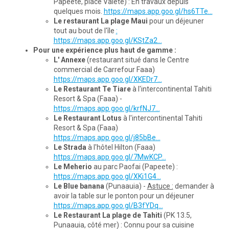
Papeete, place Vaiete) : En travaux depuis
quelques mois.
https://maps.app.goo.gl/hs6TTe...
Le restaurant La plage Maui
pour un déjeuner
tout au bout de l'île
:
https://maps.app.goo.gl/KStZa2...
Pour une expérience plus haut de gamme :
L' Annexe
(restaurant situé dans le Centre
commercial de Carrefour Faaa)
https://maps.app.goo.gl/XKEDr7...
Le Restaurant Te Tiare
à l'intercontinental Tahiti
Resort & Spa (Faaa) -
https://maps.app.goo.gl/krfNJ7...
Le Restaurant Lotus
à l'intercontinental Tahiti
Resort & Spa (Faaa)
https://maps.app.goo.gl/j85bBe...
Le Strada
à l'hôtel Hilton (Faaa)
https://maps.app.goo.gl/7MwKCP...
Le Meherio
au parc Paofai (Papeete) :
https://maps.app.goo.gl/XKi1G4...
Le Blue banana
(Punaauia) -
Astuce :
demander à
avoir la table sur le ponton pour un déjeuner
https://maps.app.goo.gl/B3fYDq...
Le Restaurant La plage
de Tahiti
(PK 13.5,
Punaauia, côté mer) : Connu pour sa cuisine