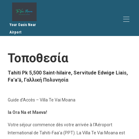
Your Oasis Near
Airport
Te Vai Moana (Πανόραμα Θάλασσας) - Βίλα 3
Υπνοδωματίων στην Ταϊτή - Πισίνα, Κήπος & Κοντά
Τοποθεσία
στο Α...
Ενοικίαση στην Ταϊτή για 1 έως 6 άτομα, 3
υπνοδωμάτια, πισίνα, θέα στον ωκεανό, κοντά στο
Tahiti Pk 5,500 Saint-hilaire, Servitude Edwige Liais,
αεροδ...
Fa'a'ā, Γαλλική Πολυνησία
Sea View Tahiti Faa'a - Ενοικίαση κοντά στο
αεροδρόμιο και την πόλη
Sea View Tahiti Faa'a - Ενοικίαση κοντά στο
Guide d’Accès – Villa Te Vai Moana
αεροδρόμιο και την πόλη Faa'a
Βίλα Ταϊτή με Ιδιωτική Πισίνα - Κήπος, Σύγχρονη
Ia Ora Na et Maeva!
Άνεση
Κάντε κράτηση για ενοικίαση Tahiti Faa'a - Τιμές
Votre séjour commence dès votre arrivée à l’Aéroport
βίλας με θέα στη θάλασσα
International de Tahiti-Faa’a (PPT). La Villa Te Vai Moana est
Ενοικίαση Βίλας στην Ταϊτή Faa'a - Θέα στη