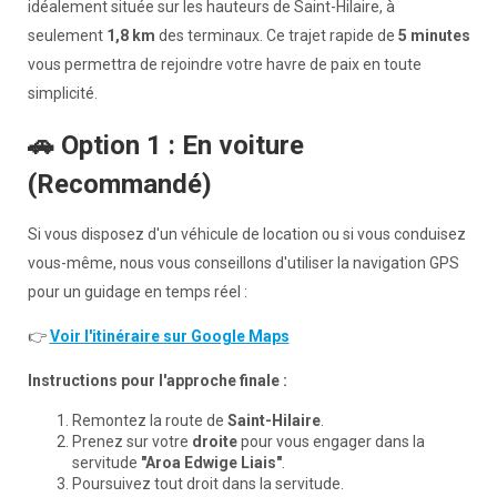
Θάλασσα, 3 Υπνοδωμάτια & Πισίνα
idéalement située sur les hauteurs de Saint-Hilaire, à
Επαφή
seulement
1,8 km
des terminaux. Ce trajet rapide de
5 minutes
Εσωτερικοί κανονισμοί
vous permettra de rejoindre votre havre de paix en toute
Γενικοί όροι και προϋποθέσεις πώλησης
simplicité.
🚗 Option 1 : En voiture
(Recommandé)
Si vous disposez d'un véhicule de location ou si vous conduisez
vous-même, nous vous conseillons d'utiliser la navigation GPS
pour un guidage en temps réel :
👉
Voir l'itinéraire sur Google Maps
Instructions pour l'approche finale :
Remontez la route de
Saint-Hilaire
.
Prenez sur votre
droite
pour vous engager dans la
servitude
"
Aroa
Edwige Liais"
.
Poursuivez tout droit dans la servitude.