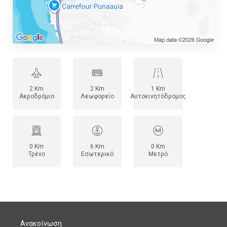
2 Km
2 Km
1 Km
Αεροδρόμιο
Λεωφορείο
Αυτοκινητόδρομος
0 Km
6 Km
0 Km
Τρένο
Εσωτερικό
Μετρό
Ανακοίνωση