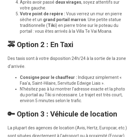
Après avoir passé
deux virages
, soyez attentifs sur
votre gauche.
Votre point de repère :
Vous verrez un mur en pierre
sèche et un
grand portail marron
. Une petite statue
traditionnelle (
Tiki
) en pierre trône sur le poteau du
portail : vous êtes arrivés à la Villa Te Vai Moana.
🚕 Option 2 : En Taxi
Des taxis sont à votre disposition 24h/24 à la sortie de la zone
d'arrivée.
Consigne pour le chauffeur :
Indiquez simplement «
Faa'a, Saint-Hilaire, Servitude Edwige Liais ».
N'hésitez pas à lui montrer l'adresse exacte et la photo
du portail au Tiki si nécessaire. Le trajet est très court,
environ 5 minutes selon le trafic.
🔑 Option 3 : Véhicule de location
La plupart des agences de location (Avis, Hertz, Europcar, etc.)
sont situées directement à l'aéroport ou à proximité (Ecocar).